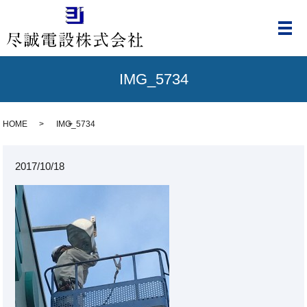
メ
IMG_5734
HOME
IMG_5734
2017/10/18