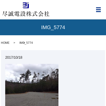
メ
IMG_5774
HOME
IMG_5774
2017/10/18